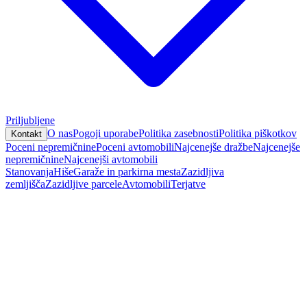
Priljubljene
O nas
Pogoji uporabe
Politika zasebnosti
Politika piškotkov
Kontakt
Poceni nepremičnine
Poceni avtomobili
Najcenejše dražbe
Najcenejše
nepremičnine
Najcenejši avtomobili
Stanovanja
Hiše
Garaže in parkirna mesta
Zazidljiva
zemljišča
Zazidljive parcele
Avtomobili
Terjatve