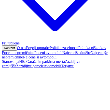
Priljubljene
O nas
Pogoji uporabe
Politika zasebnosti
Politika piškotkov
Kontakt
Poceni nepremičnine
Poceni avtomobili
Najcenejše dražbe
Najcenejše
nepremičnine
Najcenejši avtomobili
Stanovanja
Hiše
Garaže in parkirna mesta
Zazidljiva
zemljišča
Zazidljive parcele
Avtomobili
Terjatve