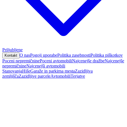
Priljubljene
O nas
Pogoji uporabe
Politika zasebnosti
Politika piškotkov
Kontakt
Poceni nepremičnine
Poceni avtomobili
Najcenejše dražbe
Najcenejše
nepremičnine
Najcenejši avtomobili
Stanovanja
Hiše
Garaže in parkirna mesta
Zazidljiva
zemljišča
Zazidljive parcele
Avtomobili
Terjatve