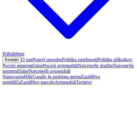
Priljubljene
O nas
Pogoji uporabe
Politika zasebnosti
Politika piškotkov
Kontakt
Poceni nepremičnine
Poceni avtomobili
Najcenejše dražbe
Najcenejše
nepremičnine
Najcenejši avtomobili
Stanovanja
Hiše
Garaže in parkirna mesta
Zazidljiva
zemljišča
Zazidljive parcele
Avtomobili
Terjatve