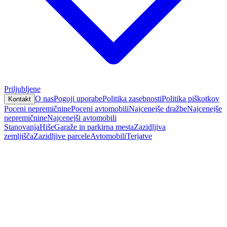
Priljubljene
O nas
Pogoji uporabe
Politika zasebnosti
Politika piškotkov
Kontakt
Poceni nepremičnine
Poceni avtomobili
Najcenejše dražbe
Najcenejše
nepremičnine
Najcenejši avtomobili
Stanovanja
Hiše
Garaže in parkirna mesta
Zazidljiva
zemljišča
Zazidljive parcele
Avtomobili
Terjatve