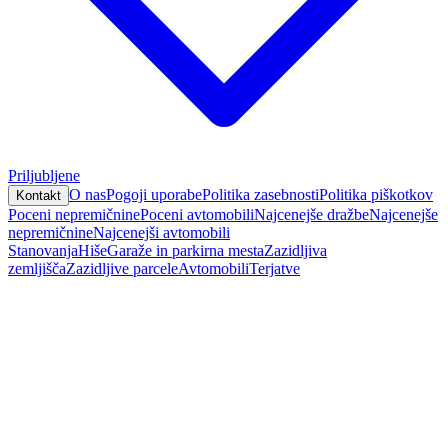
Priljubljene
O nas
Pogoji uporabe
Politika zasebnosti
Politika piškotkov
Kontakt
Poceni nepremičnine
Poceni avtomobili
Najcenejše dražbe
Najcenejše
nepremičnine
Najcenejši avtomobili
Stanovanja
Hiše
Garaže in parkirna mesta
Zazidljiva
zemljišča
Zazidljive parcele
Avtomobili
Terjatve