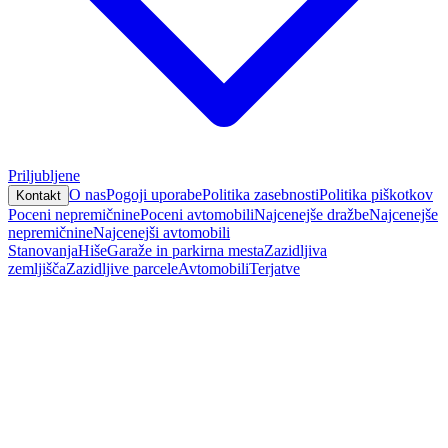
Priljubljene
O nas
Pogoji uporabe
Politika zasebnosti
Politika piškotkov
Kontakt
Poceni nepremičnine
Poceni avtomobili
Najcenejše dražbe
Najcenejše
nepremičnine
Najcenejši avtomobili
Stanovanja
Hiše
Garaže in parkirna mesta
Zazidljiva
zemljišča
Zazidljive parcele
Avtomobili
Terjatve