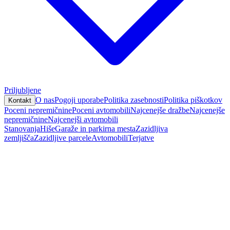
Priljubljene
O nas
Pogoji uporabe
Politika zasebnosti
Politika piškotkov
Kontakt
Poceni nepremičnine
Poceni avtomobili
Najcenejše dražbe
Najcenejše
nepremičnine
Najcenejši avtomobili
Stanovanja
Hiše
Garaže in parkirna mesta
Zazidljiva
zemljišča
Zazidljive parcele
Avtomobili
Terjatve