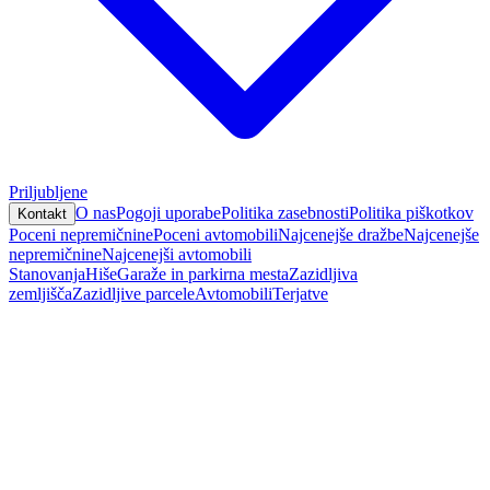
Priljubljene
O nas
Pogoji uporabe
Politika zasebnosti
Politika piškotkov
Kontakt
Poceni nepremičnine
Poceni avtomobili
Najcenejše dražbe
Najcenejše
nepremičnine
Najcenejši avtomobili
Stanovanja
Hiše
Garaže in parkirna mesta
Zazidljiva
zemljišča
Zazidljive parcele
Avtomobili
Terjatve