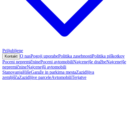
Priljubljene
O nas
Pogoji uporabe
Politika zasebnosti
Politika piškotkov
Kontakt
Poceni nepremičnine
Poceni avtomobili
Najcenejše dražbe
Najcenejše
nepremičnine
Najcenejši avtomobili
Stanovanja
Hiše
Garaže in parkirna mesta
Zazidljiva
zemljišča
Zazidljive parcele
Avtomobili
Terjatve