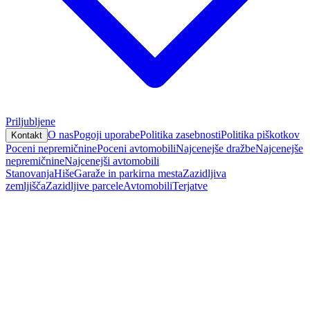
Priljubljene
O nas
Pogoji uporabe
Politika zasebnosti
Politika piškotkov
Kontakt
Poceni nepremičnine
Poceni avtomobili
Najcenejše dražbe
Najcenejše
nepremičnine
Najcenejši avtomobili
Stanovanja
Hiše
Garaže in parkirna mesta
Zazidljiva
zemljišča
Zazidljive parcele
Avtomobili
Terjatve