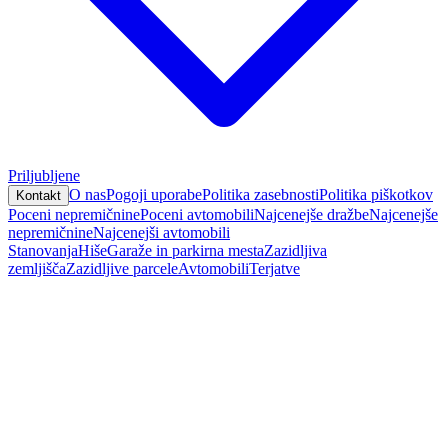
Priljubljene
O nas
Pogoji uporabe
Politika zasebnosti
Politika piškotkov
Kontakt
Poceni nepremičnine
Poceni avtomobili
Najcenejše dražbe
Najcenejše
nepremičnine
Najcenejši avtomobili
Stanovanja
Hiše
Garaže in parkirna mesta
Zazidljiva
zemljišča
Zazidljive parcele
Avtomobili
Terjatve