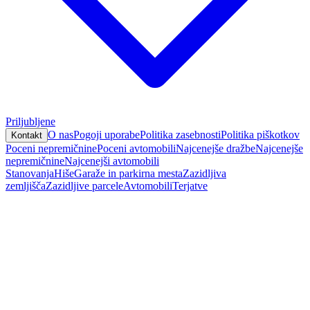
Priljubljene
O nas
Pogoji uporabe
Politika zasebnosti
Politika piškotkov
Kontakt
Poceni nepremičnine
Poceni avtomobili
Najcenejše dražbe
Najcenejše
nepremičnine
Najcenejši avtomobili
Stanovanja
Hiše
Garaže in parkirna mesta
Zazidljiva
zemljišča
Zazidljive parcele
Avtomobili
Terjatve